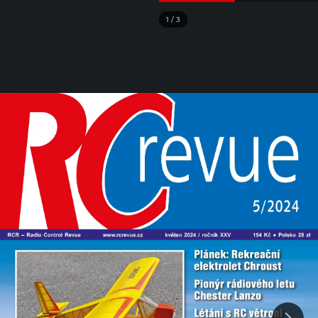
1
/
3