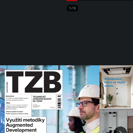
1
/
9