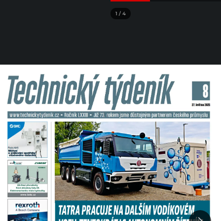
1
/
4