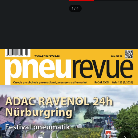
1
/
4