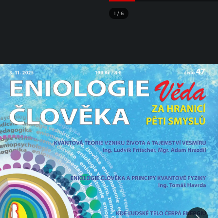
1
/
6