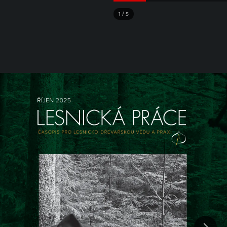
1
/
5