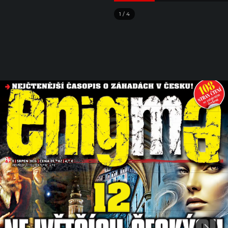
1
/
4