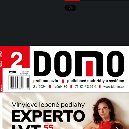
1
/
6