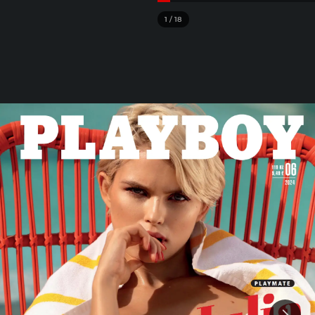
1
/
18