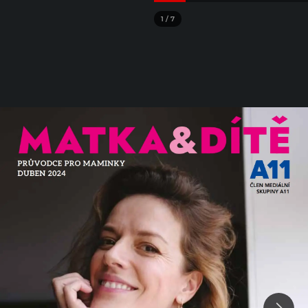
1
/
7