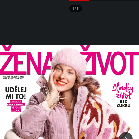
1
/
5