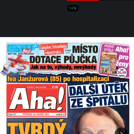
1
/
3