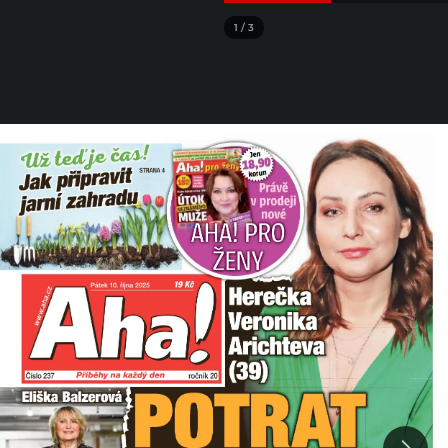
1
/
3