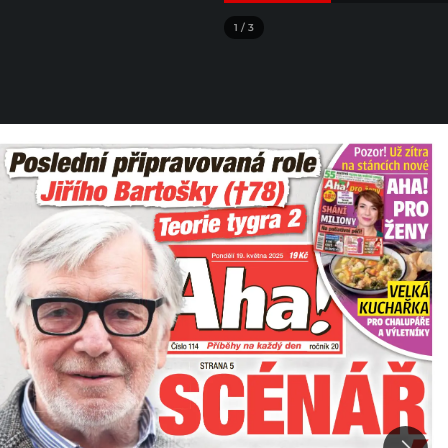
1
/
3