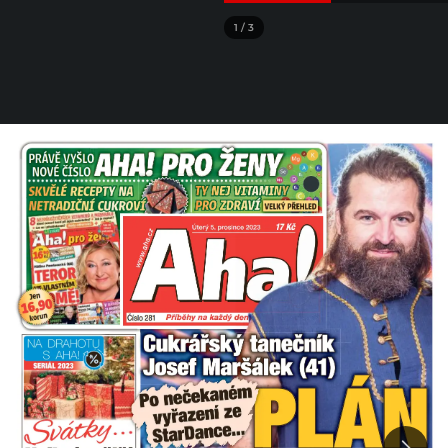
1
/
3