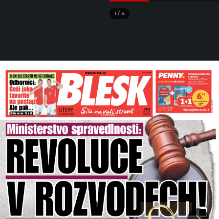
1
/
4