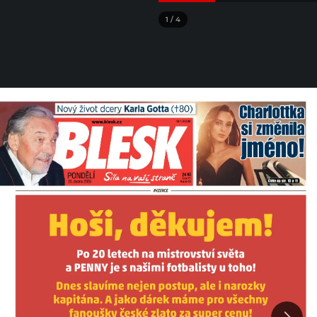
1
/
4